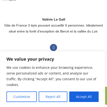
Valérie Le Gall
Gite de France 3 épis pouvant accueillir 6 personnes. Idéalement
situé entre la forêt d’exception de Bercé et la vallée du Loir.
We value your privacy
Pour réserver en ligne cliquez ici
We use cookies to enhance your browsing experience,
serve personalized ads or content, and analyze our
traffic. By clicking "Accept All", you consent to our use of
cookies.
© Gîte Valerianne – 2025 | Une création
Happy Média
. Tous droits
Customize
Reject All
Accept All
réservés.
Mentions légales
.